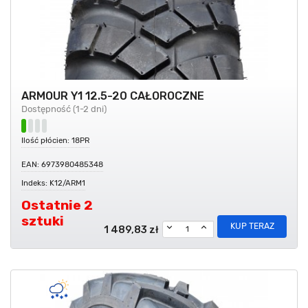
ARMOUR Y1 12.5-20 CAŁOROCZNE
Dostępność (1-2 dni)
Ilość płócien: 18PR
EAN: 6973980485348
Indeks: K12/ARM1
Ostatnie 2
sztuki
KUP TERAZ
1 489,83 zł