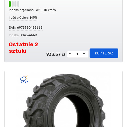
Indeks prędkości: A2 - 10 km/h
Ilość płócien: 14PR
EAN: 6973980483665
Indeks: K145/ARM1
Ostatnie 2
sztuki
KUP TERAZ
933,57 zł