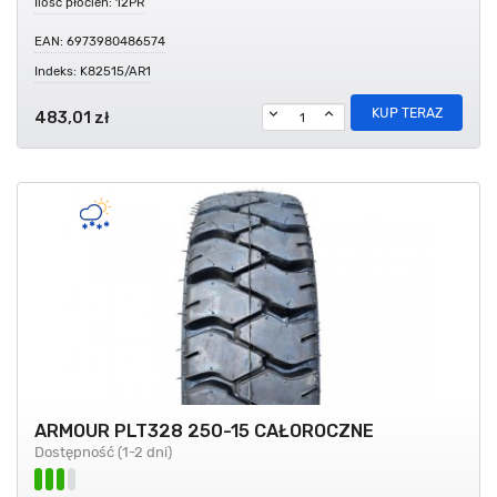
Ilość płócien: 12PR
EAN: 6973980486574
Indeks: K82515/AR1
KUP TERAZ
483,01 zł
ARMOUR PLT328 250-15 CAŁOROCZNE
Dostępność (1-2 dni)