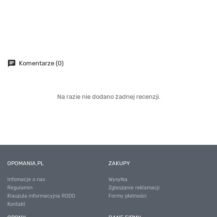
chat
Komentarze (0)
Na razie nie dodano żadnej recenzji.
OPOMANIA.PL
ZAKUPY
Infomacje o nas
Wysyłka
Regulamin
Zgłaszanie reklamacji
Klauzula informacyjna RODO
Formy płatności
Kontakt