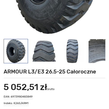
ARMOUR L3/E3 26.5-25 Całoroczne
5 052,51 zł
brutto
EAN: 6973980483849
Indeks: K265/ARM1