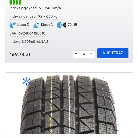
Indeks prędkości: V - 240 km/h
Indeks nośności: 92 - 630 kg
Klasa D
Klasa C
72 dB
EAN: 6924064120310
Indeks: K2056016LN/L3
KUP TERAZ
169,74 zł