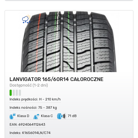
LANVIGATOR 165/60R14 CAŁOROCZNE
Dostępność (1-2 dni)
Indeks prędkości: H - 210 km/h
Indeks nośności: 75 - 387 kg
Klasa D
Klasa C
71 dB
EAN: 6924064112643
Indeks: K1656014LN/C74