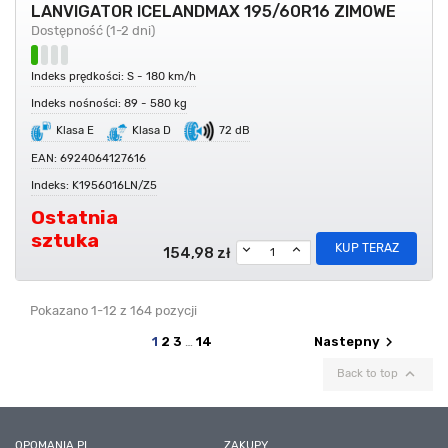
LANVIGATOR ICELANDMAX 195/60R16 ZIMOWE
Dostępność (1-2 dni)
Indeks prędkości: S - 180 km/h
Indeks nośności: 89 - 580 kg
Klasa E
Klasa D
72 dB
EAN: 6924064127616
Indeks: K1956016LN/Z5
Ostatnia
sztuka
KUP TERAZ
154,98 zł
Pokazano 1-12 z 164 pozycji
chevron_right
1
2
3
…
14
Nastepny

Back to top
OPOMANIA.PL
ZAKUPY