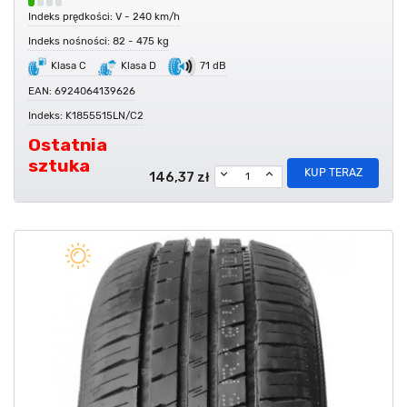
Indeks prędkości: V - 240 km/h
Indeks nośności: 82 - 475 kg
Klasa C
Klasa D
71 dB
EAN: 6924064139626
Indeks: K1855515LN/C2
Ostatnia
sztuka
KUP TERAZ
146,37 zł