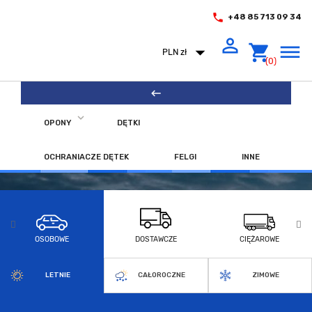
phone
+48 85 713 09 34
person_outline
arrow_drop_down
shopping_cart
dehaze
PLN zł
(0)
keyboard_backspace
expand_more
OPONY
DĘTKI
OCHRANIACZE DĘTEK
FELGI
INNE
OSOBOWE
DOSTAWCZE
CIĘŻAROWE
LETNIE
CAŁOROCZNE
ZIMOWE