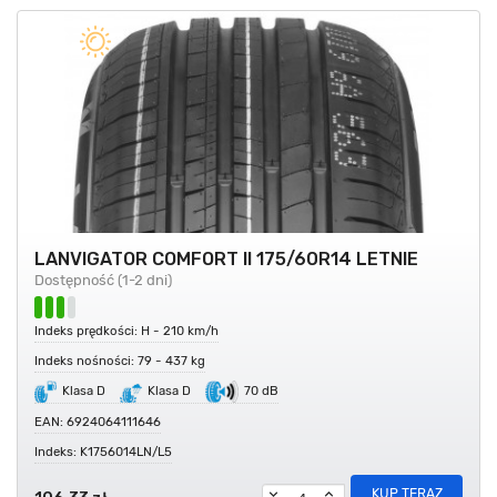
LANVIGATOR COMFORT II 175/60R14 LETNIE
Dostępność (1-2 dni)
Indeks prędkości: H - 210 km/h
Indeks nośności: 79 - 437 kg
Klasa D
Klasa D
70 dB
EAN: 6924064111646
Indeks: K1756014LN/L5
KUP TERAZ