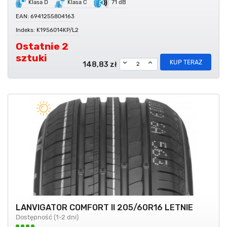
Klasa D
Klasa C
71 dB
EAN: 6941255804163
Indeks: K1956014KP/L2
Ostatnie 2
sztuki
KUP TERAZ
148,83 zł
LANVIGATOR COMFORT II 205/60R16 LETNIE
Dostępność (1-2 dni)