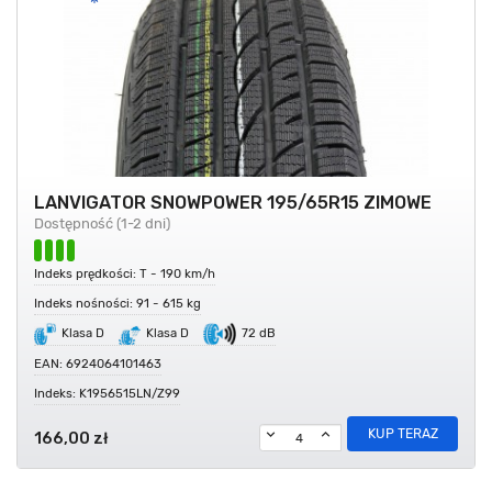
LANVIGATOR SNOWPOWER 195/65R15 ZIMOWE
Dostępność (1-2 dni)
Indeks prędkości: T - 190 km/h
Indeks nośności: 91 - 615 kg
Klasa D
Klasa D
72 dB
EAN: 6924064101463
Indeks: K1956515LN/Z99
KUP TERAZ
166,00 zł