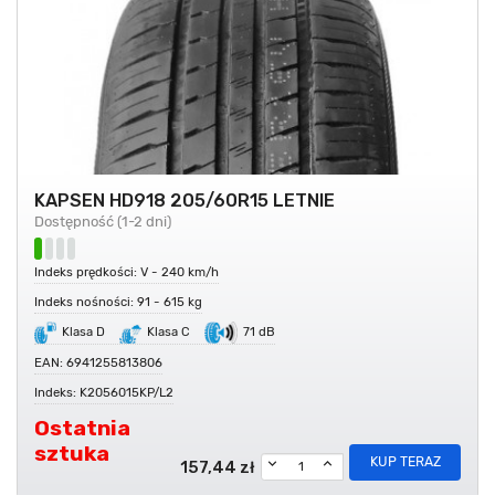
KAPSEN HD918 205/60R15 LETNIE
Dostępność (1-2 dni)
Indeks prędkości: V - 240 km/h
Indeks nośności: 91 - 615 kg
Klasa D
Klasa C
71 dB
EAN: 6941255813806
Indeks: K2056015KP/L2
Ostatnia
sztuka
KUP TERAZ
157,44 zł