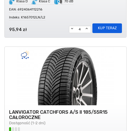
Klasa D
Klasa C
70 dB
EAN: 6924064112216
Indeks: K1657012LN/L2
KUP TERAZ
95,94 zł
LANVIGATOR CATCHFORS A/S II 185/55R15
CAŁOROCZNE
Dostępność (1-2 dni)