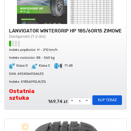
LANVIGATOR WINTERGRIP HP 185/60R15 ZIMOWE
Dostępność (1-2 dni)
Indeks prędkości: H - 210 km/h
Indeks nośności: 88 - 560 kg
Klasa D
Klasa C
71 dB
EAN: 6924064126633
Indeks: K1856015LN/Z5
Ostatnia
sztuka
KUP TERAZ
169,74 zł