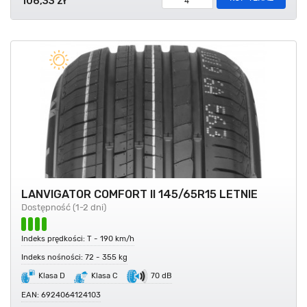
106,33 zł
LANVIGATOR COMFORT II 145/65R15 LETNIE
Dostępność (1-2 dni)
Indeks prędkości: T - 190 km/h
Indeks nośności: 72 - 355 kg
Klasa D
Klasa C
70 dB
EAN: 6924064124103