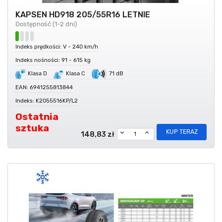
KAPSEN HD918 205/55R16 LETNIE
Dostępność (1-2 dni)
Indeks prędkości: V - 240 km/h
Indeks nośności: 91 - 615 kg
Klasa D
Klasa C
71 dB
EAN: 6941255813844
Indeks: K2055516KP/L2
Ostatnia
sztuka
KUP TERAZ
148,83 zł