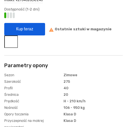
Dostępność (1-2 dni)
Kup teraz
Ostatnie sztuki w magazynie
warning
Parametry opony
Sezon
Zimowe
Szerokość
275
Profil
40
Średnica
20
Prędkość
H - 210 km/h
Nośność
106 - 950 kg
Opory toczenia
Klasa D
Przyczepność na mokrej
Klasa D