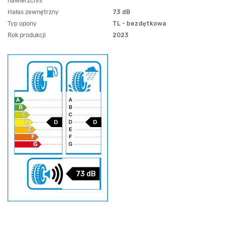
nawierzchni
Hałas zewnętrzny
73 dB
Typ opony
TL - bezdętkowa
Rok produkcji
2023
D
D
73 dB