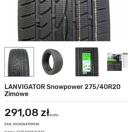
LANVIGATOR Snowpower 275/40R20
Zimowe
291,08 zł
brutto
EAN: 6924064109940
Indeks: K2754020LN/Z40