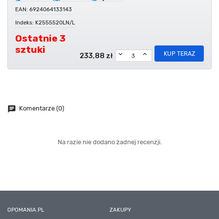
EAN: 6924064133143
Indeks: K2555520LN/L
Ostatnie 3
sztuki
KUP TERAZ
233,88 zł
chat
Komentarze (0)
Na razie nie dodano żadnej recenzji.
OPOMANIA.PL
ZAKUPY