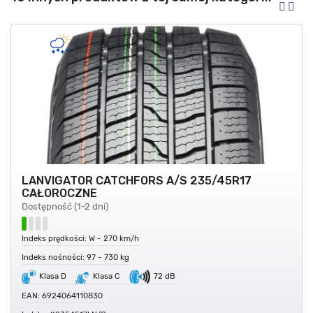
LANVIGATOR CATCHFORS A/S 235/45R17
CAŁOROCZNE
Dostępność (1-2 dni)
Indeks prędkości: W - 270 km/h
Indeks nośności: 97 - 730 kg
Klasa D
Klasa C
72 dB
EAN: 6924064110830