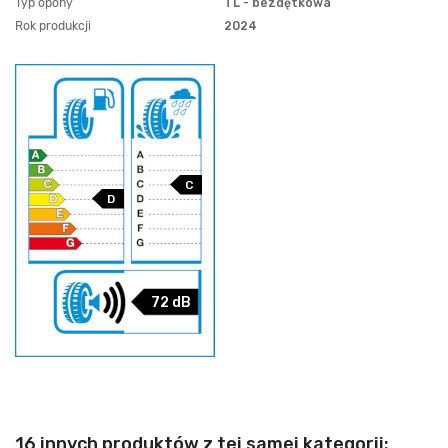
Typ opony
TL - bezdętkowa
Rok produkcji
2024
C
D
72 dB
16 innych produktów z tej samej kategorii: