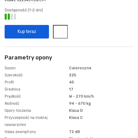
Dostępność (1-2 dni)
Kup teraz
Parametry opony
Sezon
Całoroczne
Szerokość
225
Profil
45
Średnica
17
Prędkość
W - 270 km/h
Nośność
94 - 670 kg
Opory toczenia
Klasa D
Przyczepność na mokrej
Klasa C
nawierzchni
Hałas zewnętrzny
72 dB