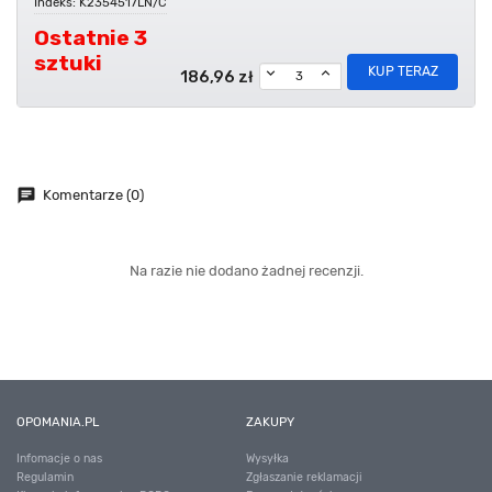
Indeks: K2354517LN/C
Ostatnie 3
sztuki
KUP TERAZ
186,96 zł
chat
Komentarze (0)
Na razie nie dodano żadnej recenzji.
OPOMANIA.PL
ZAKUPY
Infomacje o nas
Wysyłka
Regulamin
Zgłaszanie reklamacji