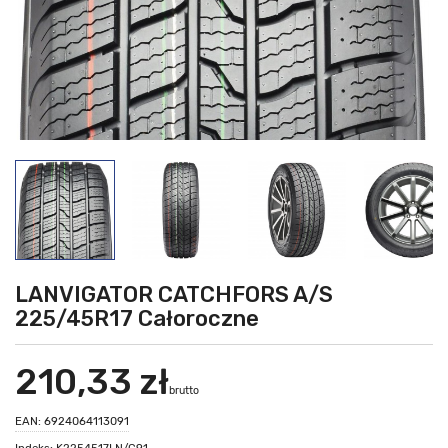
LANVIGATOR CATCHFORS A/S
225/45R17 Całoroczne
210,33 zł
brutto
EAN: 6924064113091
Indeks: K2254517LN/C91