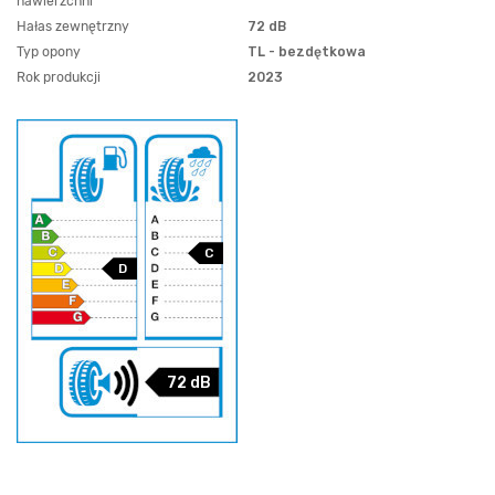
nawierzchni
Hałas zewnętrzny
72 dB
Typ opony
TL - bezdętkowa
Rok produkcji
2023
C
D
72 dB