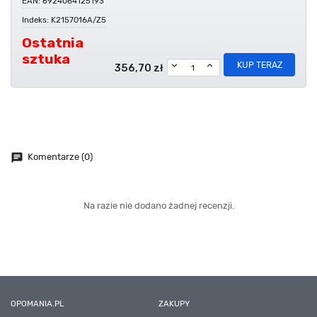
EAN: 6924064125193
Indeks: K2157016A/Z5
Ostatnia
sztuka
KUP TERAZ
356,70 zł
chat
Komentarze (0)
Na razie nie dodano żadnej recenzji.
OPOMANIA.PL
ZAKUPY