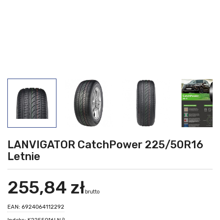
LANVIGATOR CatchPower 225/50R16
Letnie
255,84 zł
brutto
EAN: 6924064112292
Indeks: K2255016LN/L