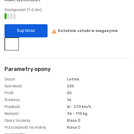
Dostępność (1-2 dni)
Kup teraz
Ostatnie sztuki w magazynie
warning
Parametry opony
Sezon
Letnie
Szerokość
225
Profil
50
Średnica
16
Prędkość
W - 270 km/h
Nośność
96 - 710 kg
Opory toczenia
Klasa D
Przyczepność na mokrej
Klasa C