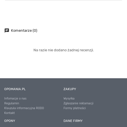
chat
Komentarze (0)
Na razie nie dodano żadnej recenzji.
OPOMANIA.PL
ZAKUPY
Infomacje o nas
Wysyłka
Regulamin
Zgłaszanie reklamacji
Klauzula informacyjna RODO
Formy płatności
Kontakt
OPONY
DANE FIRMY